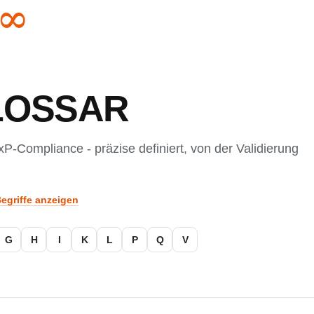
LOSSAR
xP-Compliance - präzise definiert, von der Validierung
Begriffe anzeigen
G
H
I
K
L
P
Q
V