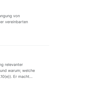
langung von
er vereinbarten
ng relevanter
 und warum; welche
.10(e)). Er macht…