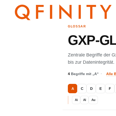
GLOSSAR
GXP-G
Zentrale Begriffe der G
bis zur Datenintegrität.
4
Begriffe mit „A“
·
Alle 
A
C
D
E
F
Ai
Al
Au