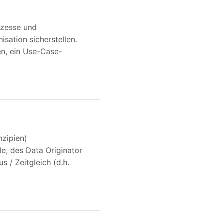
ozesse und
sation sicherstellen.
en, ein Use-Case-
nzipien)
le, des Data Originator
 / Zeitgleich (d.h.