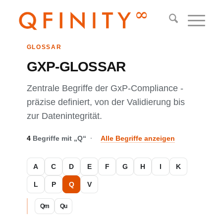
GLOSSAR
GXP-GLOSSAR
Zentrale Begriffe der GxP-Compliance -
präzise definiert, von der Validierung bis
zur Datenintegrität.
4
Begriffe mit „Q“
·
Alle Begriffe anzeigen
A
C
D
E
F
G
H
I
K
L
P
Q
V
Qm
Qu