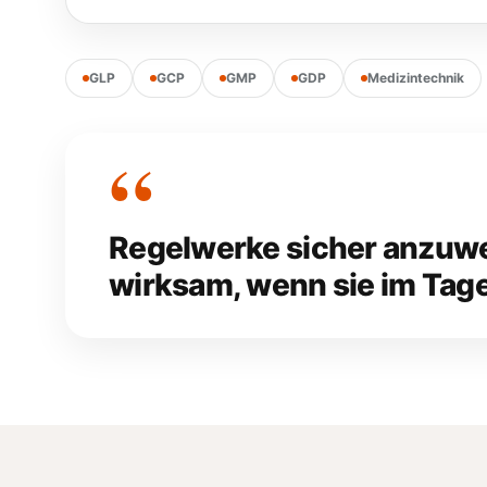
GLP
GCP
GMP
GDP
Medizintechnik
Regelwerke sicher anzuwend
wirksam, wenn sie im Ta