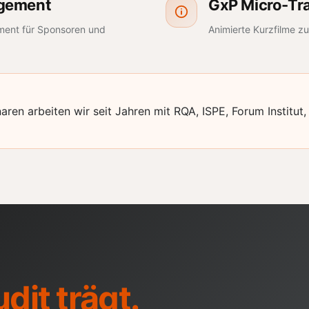
agement
GxP Micro-Tra
ment
für Sponsoren und
Animierte Kurzfilme z
aren arbeiten wir seit Jahren mit RQA, ISPE, Forum Instit
dit trägt.