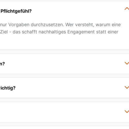
Pflichtgefühl?
t nur Vorgaben durchzusetzen. Wer versteht, warum eine
m Ziel - das schafft nachhaltiges Engagement statt einer
n?
linien und Industriestandards zu bewahren, ist die
ndung im Tagesgeschäft und in Projekten, mit
ichtig?
hier setzen unsere Trainings an.
iko. Die nachweisbare Wirksamkeit ist elementarer Teil der
n wir daher eine prüfbare Erfolgskontrolle durch - so, wi
jektbegleitende Trainings durch Senior-Berater, der