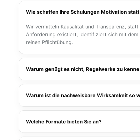
Wie schaffen Ihre Schulungen Motivation statt 
Wir vermitteln Kausalität und Transparenz, stat
Anforderung existiert, identifiziert sich mit de
reinen Pflichtübung.
Warum genügt es nicht, Regelwerke zu kenne
Den Überblick über Gesetze, Verordnungen, Richt
Grundlage. Verlangt ist mehr: die sichere Anwe
Warum ist die nachweisbare Wirksamkeit so w
nachweisbarer Wirksamkeit der Schulung. Genau 
Bleibt der Schulungserfolg aus, entsteht ein Ris
regulatorischen Anforderungen. Auf Wunsch führe
Welche Formate bieten Sie an?
es das regulierte Umfeld verlangt.
Webinare und Seminare, Inhouse-Schulungen, pro