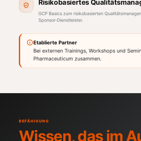
Risikobasiertes Qualitätsman
GCP Basics zum risikobasierten
Qualitätsmanage
Sponsor-Dienstleister.
Etablierte Partner
Bei externen Trainings, Workshops und Semin
Pharmaceuticum zusammen.
BEFÄHIGUNG
Wissen, das im Au