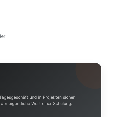
der
agesgeschäft und in Projekten sicher
 der eigentliche Wert einer Schulung.