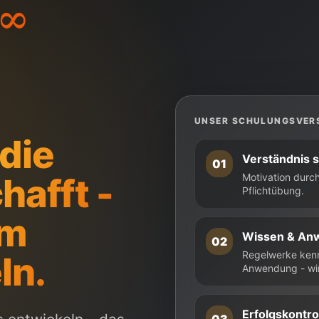
UNSER SCHULUNGSVER
die
Verständnis s
01
hafft -
Motivation durc
Pflichtübung.
um
Wissen & An
02
Regelwerke kenne
ln.
Anwendung - wir
Erfolgskontro