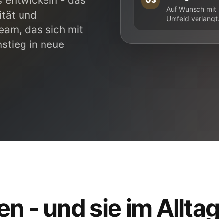
s entwickeln - das
03
Auf Wunsch mit p
ität und
Umfeld verlangt
eam, das sich mit
instieg in neue
 - und sie im Allta