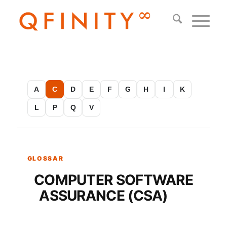
A
C
D
E
F
G
H
I
K
L
P
Q
V
COMPUTER SOFTWARE
ASSURANCE (CSA)