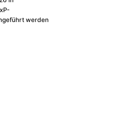
26 in
GxP-
engeführt werden