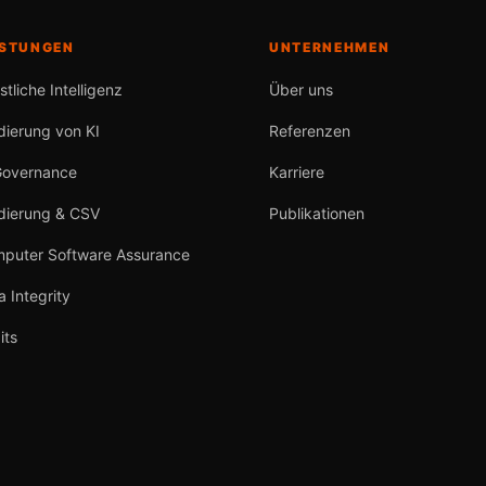
ISTUNGEN
UNTERNEHMEN
stliche Intelligenz
Über uns
idierung von KI
Referenzen
Governance
Karriere
idierung & CSV
Publikationen
puter Software Assurance
a Integrity
its