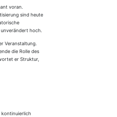
sant voran.
isierung sind heute
atorische
t unverändert hoch.
er Veranstaltung.
lende
die Rolle des
ortet er Struktur,
kontinuierlich