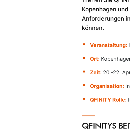
Treffen Sie QFIN
Kopenhagen und e
Anforderungen in
können.
Veranstaltung:
Ort:
Kopenhagen,
Zeit:
20.-22. Apr
Organisation:
I
QFINITY Rolle:
P
QFINITYS BE