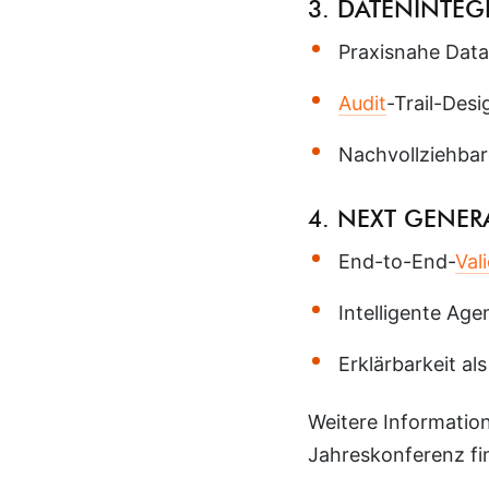
3. DATENINTE
Praxisnahe Data
Audit
-Trail-Des
Nachvollziehbar
4. NEXT GENER
End-to-End-
Val
Intelligente Ag
Erklärbarkeit al
Weitere Informatio
Jahreskonferenz fi