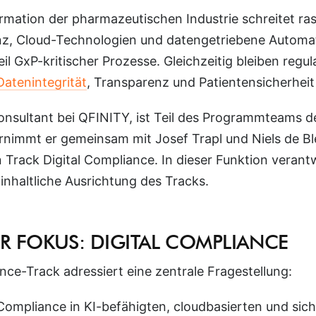
ormation der pharmazeutischen Industrie schreitet ra
genz, Cloud-Technologien und datengetriebene Automat
il GxP-kritischer Prozesse. Gleichzeitig bleiben regul
Datenintegrität
, Transparenz und Patientensicherhei
onsultant bei QFINITY, ist Teil des Programmteams d
rnimmt er gemeinsam mit J
osef Trapl und Niels de B
 Track Digital Compliance. In dieser Funktion verantw
 inhaltliche Ausrichtung des Tracks.
ER FOKUS: DIGITAL COMPLIANCE
nce-Track adressiert eine zentrale Fragestellung:
Compliance in KI-befähigten, cloudbasierten und sich 